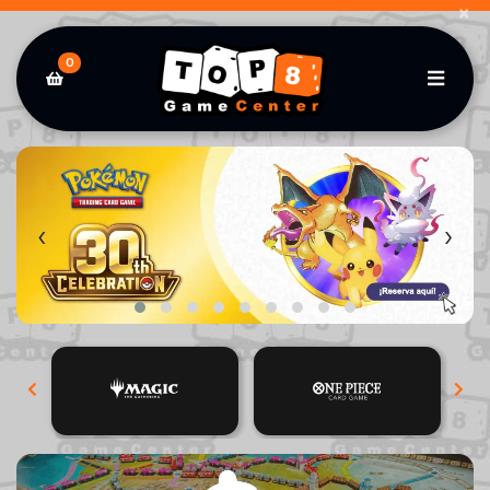
×
0
‹
›