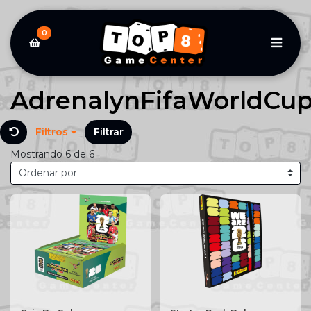
0
AdrenalynFifaWorldCu
Filtros
Filtrar
Mostrando 6 de 6