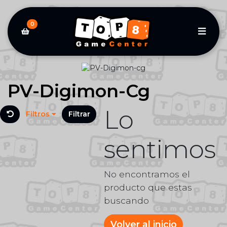
0
PV-Digimon-Cg
Lo
Filtros
Filtrar
sentimos
No encontramos el
producto que estas
buscando
Volver al inicio