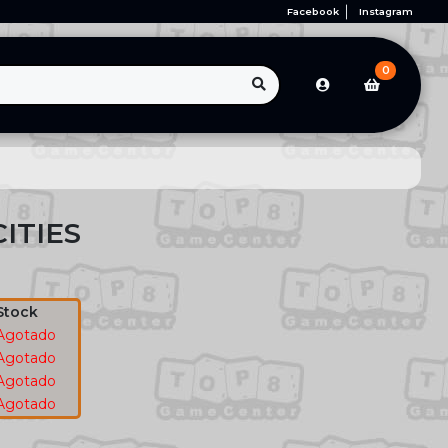
Facebook
Instagram
0
ITIES
Stock
Agotado
Agotado
Agotado
Agotado