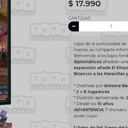
$ 17.990
CANTIDAD
Lejos de la suntuosidad de l
manos, se comparte informac
Bienvenido a los bajos fond
diplomáticos
añadirán una
expansión añade El Khazne
Bizancio a las Maravillas 
* Diseñado por
Antoine Ba
*
2
a
8 Jugadores
* Duración aproximada de
* Desde los
10 años
ADVERTENCIA
: 7 Wonders 
poder jugar.
*
Video de "Mi Juego del M