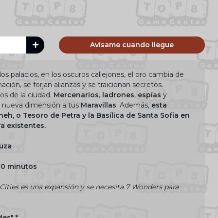
Avísame cuando llegue
os palacios, en los oscuros callejones, el oro cambia de
ión, se forjan alianzas y se traicionan secretos.
os de la ciudad.
Mercenarios
,
ladrones
,
espías
y
 nueva dimensión a tus
Maravillas
. Además,
esta
h, o Tesoro de Petra y la Basílica de Santa Sofía en
ya existentes.
uza
20 minutos
Cities es una expansión y se necesita 7 Wonders para
es" *