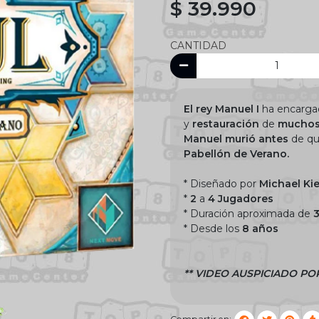
$ 39.990
CANTIDAD
El rey Manuel I
ha encargad
y
restauración
de
muchos 
Manuel murió antes
de que
Pabellón de Verano.
* Diseñado por
Michael Kie
*
2
a
4 Jugadores
* Duración aproximada de
* Desde los
8 años
** VIDEO AUSPICIADO POR