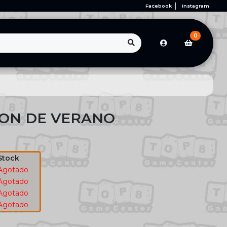
Facebook
Instagram
0
ON DE VERANO
Stock
Agotado
Agotado
Agotado
Agotado