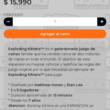
$ 15.990
CANTIDAD
Agregar al carro
Exploding Kittens™
es el
galardonado juego de
cartas
familiar que ha vendido cerca de diez millones
de copias en todo el mundo. El objetivo de esta
expansión es mejorar, reforzar y ladrificar las reglas del
juego original, por lo que necesitas un ejemplar de
Exploding Kittens™
para jugar.
* Diseñado por
Matthew Inman
y
Elan Lee
*
2
a
5 Jugadores
* Duración aproximada de
15 minutos
* Desde los
7 años
Atencion
:
Barking Kittens es una EXPANCION. se