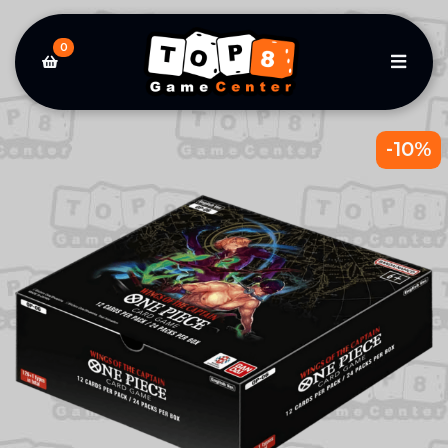
0
-10%