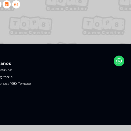
tanos
999 9190
@top8.cl
eruda 1980, Temuco