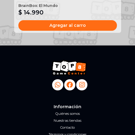
BrainBox: El Mundo
He
$ 14.990
$
Agregar al carro
Información
Quiénes somos
Nuestras tiendas
Contacto
Términos y condiciones