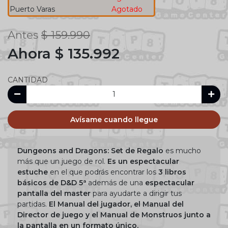
Puerto Varas
Agotado
Antes
$ 159.990
Ahora $ 135.992
CANTIDAD
Avísame cuando llegue
Dungeons and Dragons: Set de Regalo
es mucho
más que un juego de rol.
Es un espectacular
estuche
en el que podrás encontrar los
3 libros
básicos de D&D 5ª
además de una
espectacular
pantalla del master
para ayudarte a dirigir tus
partidas.
El Manual del jugador, el Manual del
Director de juego y el Manual de Monstruos
junto a
la pantalla en un formato único.