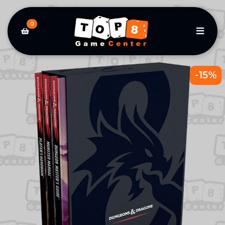
0
-15%