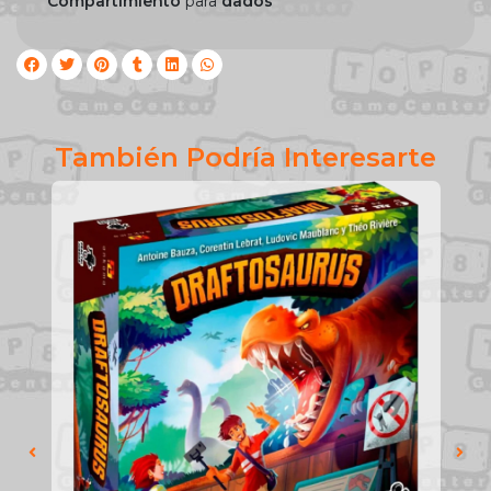
*
Compartimiento
para
dados
También Podría Interesarte