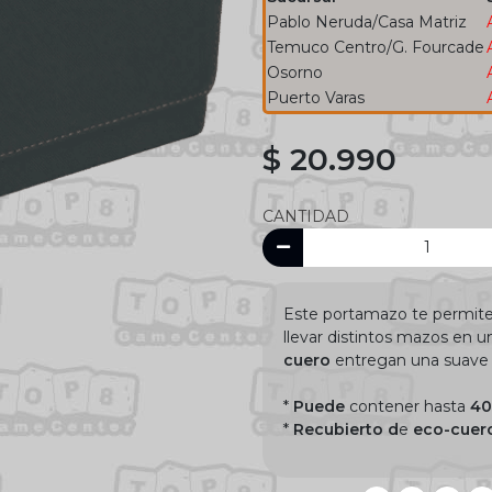
Pablo Neruda/Casa Matriz
Temuco Centro/G. Fourcade
Osorno
Puerto Varas
$ 20.990
CANTIDAD
Este portamazo te permit
llevar distintos mazos en u
cuero
entregan una suave t
*
Puede
contener hasta
40
*
Recubierto d
e
eco-cuero