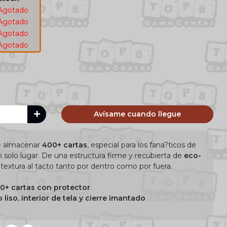
Agotado
Agotado
Agotado
Agotado
Avísame cuando llegue
e almacenar
400+ cartas
, especial para los fana?ticos de
n solo lugar. De una estructura firme y recubierta de
eco-
extura al tacto tanto por dentro como por fuera.
0+ cartas
con protector
.
 liso
,
interior de tela y cierre imantado