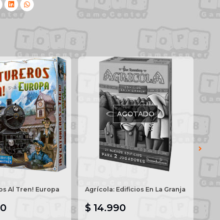
AGOTADO
os Al Tren! Europa
Agrícola: Edificios En La Granja
Sta
90
$ 14.990
$ 