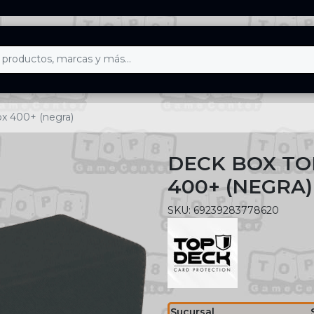
x 400+ (negra)
DECK BOX TO
400+ (NEGRA)
SKU: 69239283778620
Sucursal