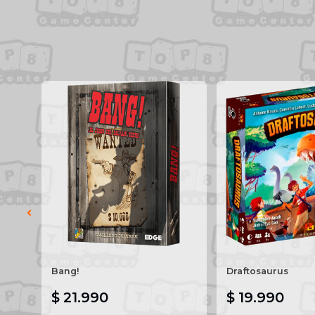
Bang!
Draftosaurus
$ 21.990
$ 19.990