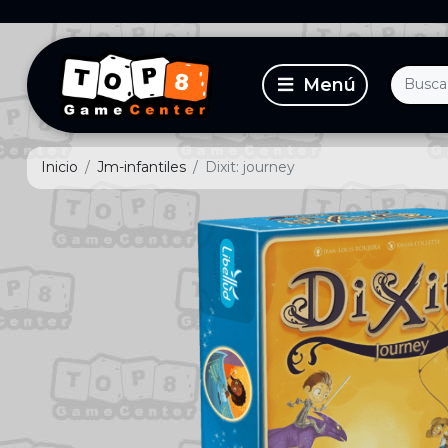
Inicio
Jm-infantiles
Dixit: journey