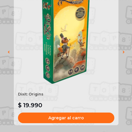
To
Dixit: Origins
Pr
St
$ 19.990
$
Agregar al carro