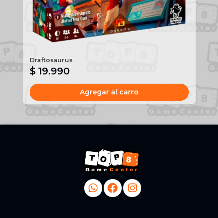
Draftosaurus
Sa
$ 19.990
$
Agregar al carro