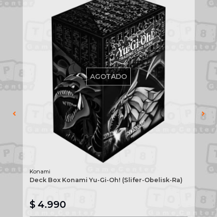
AGOTADO
Konami
s
Deck Box Konami Yu-Gi-Oh! (Slifer-Obelisk-Ra)
Bl
(S
Esp
$ 4.990
$