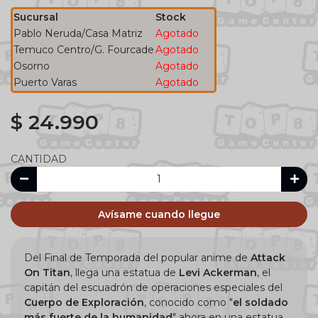
Sucursal
Stock
Pablo Neruda/Casa Matriz
Agotado
Temuco Centro/G. Fourcade
Agotado
Osorno
Agotado
Puerto Varas
Agotado
$ 24.990
CANTIDAD
Avísame cuando llegue
Del Final de Temporada del popular anime de
Attack
On Titan
, llega una estatua de
Levi Ackerman
, el
capitán del escuadrón de operaciones especiales del
Cuerpo de Exploración
, conocido como "
el soldado
más fuerte de la humanidad
" ahora en una estatua