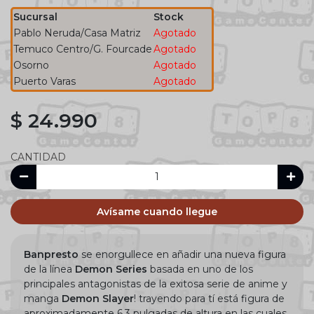
Sucursal
Stock
Pablo Neruda/Casa Matriz
Agotado
Temuco Centro/G. Fourcade
Agotado
Osorno
Agotado
Puerto Varas
Agotado
$ 24.990
CANTIDAD
Avísame cuando llegue
Banpresto
se enorgullece en añadir una nueva figura
de la línea
Demon Series
basada en uno de los
principales antagonistas de la exitosa serie de anime y
manga
Demon Slayer
! trayendo para tí está figura de
aproximadamente 6.3 pulgadas de altura en las cuales