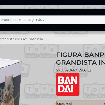
randista inosuke hashibira
FIGURA BANP
GRANDISTA I
SKU: 69066015966162
Sucursal