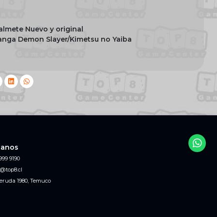
almete Nuevo y original
manga Demon Slayer/Kimetsu no Yaiba
tanos
999 9190
@top8.cl
eruda 1980, Temuco