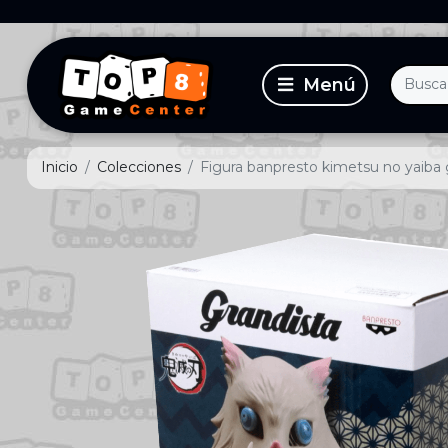
Inicio
Colecciones
Figura banpresto kimetsu no yaiba g