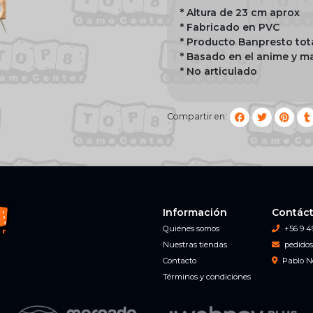
* Altura de 23 cm aprox
* Fabricado en PVC
* Producto Banpresto tot
* Basado en el anime y 
* No articulado
Compartir en:
Información
Contác
Quiénes somos
+56 9 4
Nuestras tiendas
pedidos
Contacto
Pablo N
Términos y condiciones