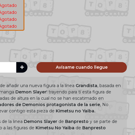
Agotado
Agotado
Agotado
Agotado
Avísame cuando llegue
e añadir una nueva figura a la lí­nea
Grandista
, basada en
y manga
Demon Slayer
! trayendo para tí­ esta figura de
das de altura en la cual no se han escatimado en
dores de Demonios protagonista de la serie
, No
levar contigo esta pieza de
Kimetsu no Yaiba.
 de la linea
Demons Slayer
de
Banpresto
y se parte de
o a las figuras de
Kimetsu No Yaiba
de
Banpresto