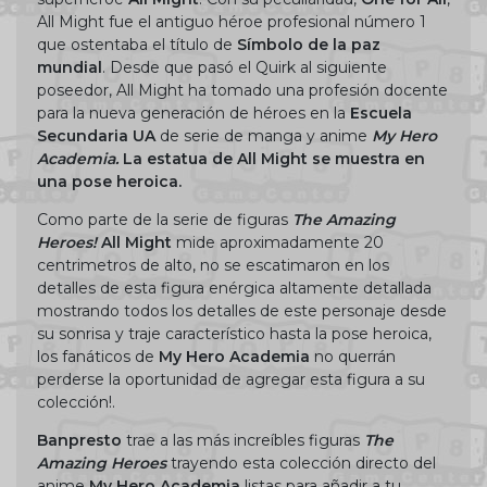
All Might fue el antiguo héroe profesional número 1
que ostentaba el título de
Símbolo de la paz
mundial
. Desde que pasó el Quirk al siguiente
poseedor, All Might ha tomado una profesión docente
para la nueva generación de héroes en la
Escuela
Secundaria UA
de serie de manga y anime
My Hero
Academia.
La estatua de All Might se muestra en
una pose heroica.
Como parte de la serie de figuras
The Amazing
Heroes!
All Might
mide aproximadamente 20
centrimetros de alto, no se escatimaron en los
detalles de esta figura enérgica altamente detallada
mostrando todos los detalles de este personaje desde
su sonrisa y traje característico hasta la pose heroica,
los fanáticos de
My Hero Academia
no querrán
perderse la oportunidad de agregar esta figura a su
colección!.
Banpresto
trae a las más increíbles figuras
The
Amazing Heroes
trayendo esta colección directo del
anime
My Hero Academia
listas para añadir a tu