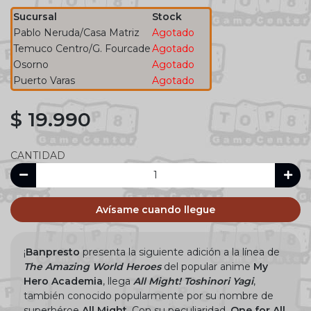
Sucursal
Stock
Pablo Neruda/Casa Matriz
Agotado
Temuco Centro/G. Fourcade
Agotado
Osorno
Agotado
Puerto Varas
Agotado
$ 19.990
CANTIDAD
Avísame cuando llegue
¡
Banpresto
presenta la siguiente adición a la línea de
The Amazing World Heroes
del popular anime
My
Hero Academia
, llega
All Might! Toshinori Yagi
,
también conocido popularmente por su nombre de
superhéroe
All Might
. Con su peculiaridad,
One for All
,