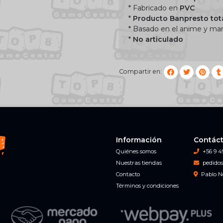
* Fabricado en
PVC
*
Producto Banpresto tota
* Basado en el anime y m
*
No articulado
Compartir en:
Información
Contác
Quiénes somos
+56 9 4
Nuestras tiendas
pedidos
Contacto
Pablo N
Términos y condiciones