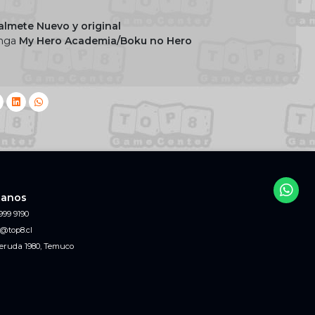
lmete Nuevo y original
anga
My Hero Academia/Boku no Hero
tanos
999 9190
@top8.cl
eruda 1980, Temuco