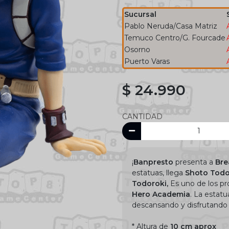
Sucursal
Pablo Neruda/Casa Matriz
Temuco Centro/G. Fourcade
Osorno
Puerto Varas
$ 24.990
CANTIDAD
¡
Banpresto
presenta a
Bre
estatuas, llega
Shoto Tod
Todoroki,
Es uno de los pr
Hero Academia
. La estat
descansando y disfrutand
* Altura de
10 cm aprox