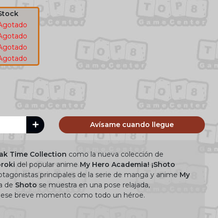
Stock
Agotado
Agotado
Agotado
Agotado
Avísame cuando llegue
ak Time Collection
como la nueva colección de
oroki
del popular anime
My Hero Academia! ¡Shoto
otagonistas principales de la serie de manga y anime
My
ua de
Shoto
se muestra en una pose relajada,
o ese breve momento como todo un héroe.