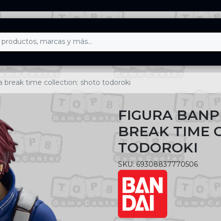
break time collection: shoto todoroki
FIGURA BANP
BREAK TIME 
TODOROKI
SKU: 69308837770506