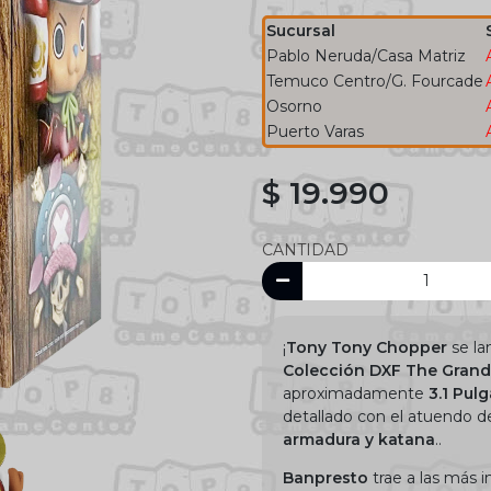
Sucursal
Pablo Neruda/Casa Matriz
Temuco Centro/G. Fourcade
Osorno
Puerto Varas
$ 19.990
CANTIDAD
¡
Tony Tony Chopper
se la
Colección DXF The Grand
aproximadamente
3.1 Pul
detallado con el atuendo d
armadura y katana
..
Banpresto
trae a las más i