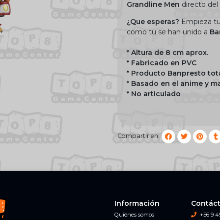
Grandline Men
directo de
¿Que esperas?
Empieza tu 
como tu se han unido a
Ba
* Altura de 8 cm aprox.
* Fabricado en PVC
* Producto Banpresto tot
* Basado en el anime y 
* No articulado
Compartir en:
Información
Contác
Quiénes somos
+56 9 4