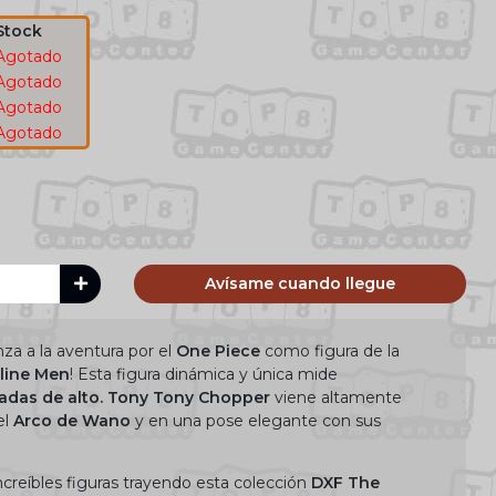
Stock
Agotado
Agotado
Agotado
Agotado
Avísame cuando llegue
nza a la aventura por el
One Piece
como figura de la
line Men
! Esta figura dinámica y única mide
gadas de alto. Tony Tony Chopper
viene altamente
el
Arco de Wano
y en una pose elegante con sus
ncreíbles figuras trayendo esta colección
DXF The