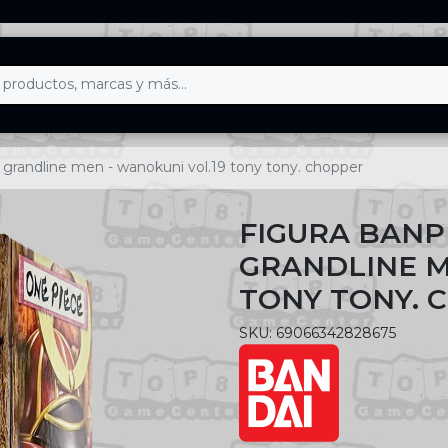
e grandline men - wanokuni vol.19 tony tony. chopper
FIGURA BANP
GRANDLINE M
TONY TONY. 
SKU: 69066342828675