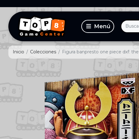
Inicio
Colecciones
Figura banpresto one piece dxf: th