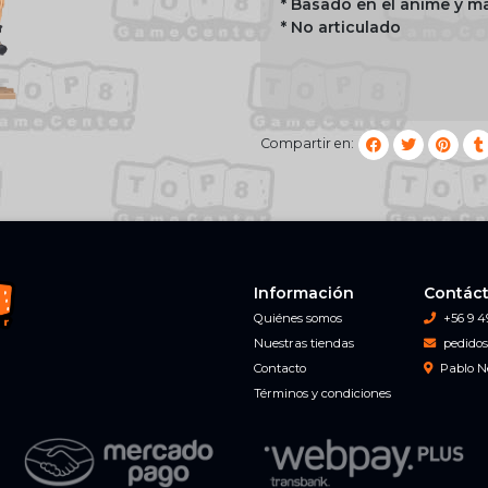
* Basado en el anime y 
* No articulado
Compartir en:
Información
Contác
Quiénes somos
+56 9 4
Nuestras tiendas
pedidos
Contacto
Pablo N
Términos y condiciones