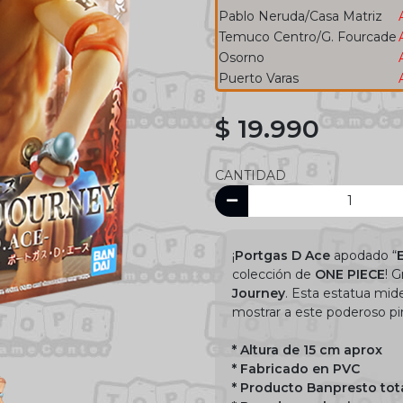
Pablo Neruda/Casa Matriz
Temuco Centro/G. Fourcade
Osorno
Puerto Varas
$ 19.990
CANTIDAD
¡
Portgas D Ace
apodado “
colección de
ONE PIECE
! 
Journey
. Esta estatua mid
mostrar a este poderoso pir
* Altura de 15 cm aprox
* Fabricado en PVC
* Producto Banpresto tot