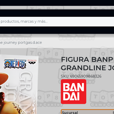
ne journey portgas.d.ace
FIGURA BANP
GRANDLINE J
SKU: 69065909868326
Sucursal