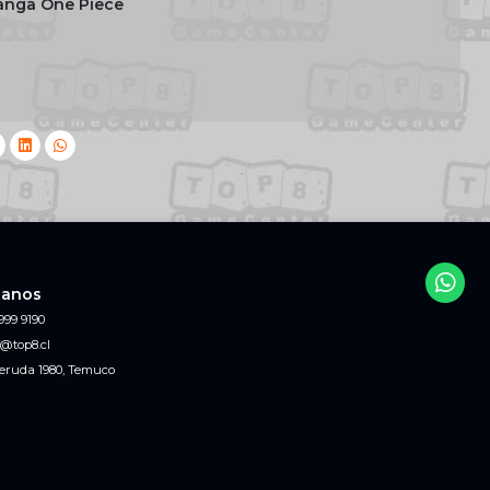
manga One Piece
tanos
999 9190
@top8.cl
eruda 1980, Temuco