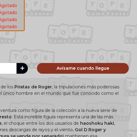
Agotado
Agotado
Agotado
Agotado
Avísame cuando llegue
 de los
Piratas de Roger
, la tripulaciones más poderosas
el único hombre en el mundo que fue conocido como el
aventura como figura de la colección a la nueva serie de
resto
. Esta increíble figura representa una de las más
e
, el choque entre los dos usuarios de
haoshoku haki
,
es descargas de rayos y el viento,
Gol D Roger y
igura se vende por separado
) mantienen esa