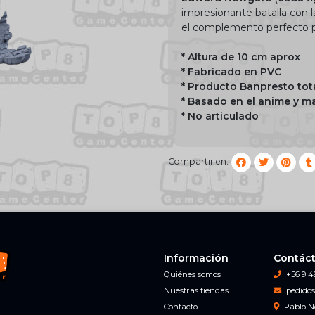
impresionante batalla con l
el complemento perfecto p
* Altura de 10 cm aprox
* Fabricado en PVC
* Producto Banpresto tot
* Basado en el anime y 
* No articulado
Compartir en:
Información
Contác
Quiénes somos
+56 9 4
Nuestras tiendas
pedidos
Contacto
Pablo N