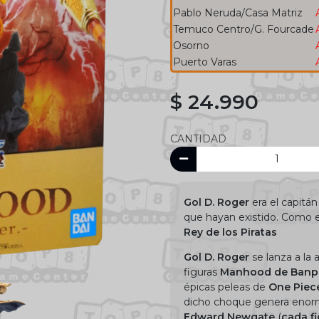
Pablo Neruda/Casa Matriz
Temuco Centro/G. Fourcade
Osorno
Puerto Varas
$ 24.990
CANTIDAD
Gol D. Roger
era el capitán
que hayan existido. Como 
Rey de los Piratas
Gol D. Roger
se lanza a la 
figuras
Manhood de Banp
épicas peleas de
One Piec
dicho choque genera enorm
Edward Newgate
(
cada f