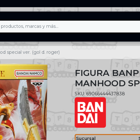
 special ver. (gol d. roger)
FIGURA BANP
MANHOOD SPE
SKU: 69066444437838
Sucursal