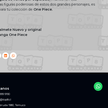
as figuras poderosas de estos dos grandes personajes, es
ara tu colección de
One Piece.
almete Nuevo y original
manga One Piece
tanos
999 9190
@top8.cl
eruda 1980, Temuco