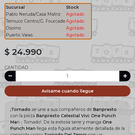
Sucursal
Stock
Pablo Neruda/Casa Matriz
Agotado
Temuco Centro/G. Fourcade
Agotado
Osorno
Agotado
Puerto Varas
Agotado
$ 24.990
CANTIDAD
Avísame cuando llegue
¡
Tornado
se une a sus compañeros de
Banpresto
con la pieza
Banpresto Celestial Vivi: One Punch
Ma
n - Tornado!. De la exitosa serie y manga
One
Punch Man
llega esta figura altamente detallada de la
conocida como
Tornado Del Terror
con un