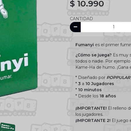
$ 10.990
CANTIDAD
Fumanyi
es el primer fum
¿Cómo se juega?
Es muy s
todos o nadie. Por ejemplo 
Kame-Ha de humo. ¡Gana el 
* Diseñado por
POPPULAR
*
3
a
10 Jugadores
*
10 minutos
* Desde los
18 años
¡IMPORTANTE!
El relleno d
los jugadores.
¡IMPORTANTE 2!
El juego 