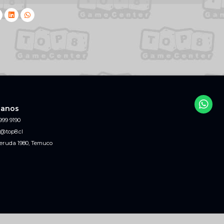
tanos
999 9190
@top8.cl
eruda 1980, Temuco