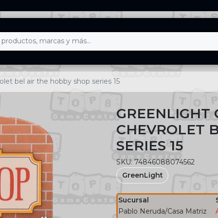
olet bel air the hobby shop series 15
GREENLIGHT C
CHEVROLET B
SERIES 15
SKU: 74846088074562
GreenLight
Sucursal
Pablo Neruda/Casa Matriz