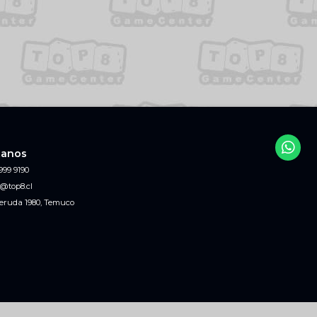
tanos
999 9190
@top8.cl
eruda 1980, Temuco