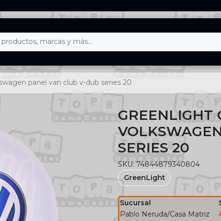
lkswagen panel van club v-dub series 20
GREENLIGHT C
VOLKSWAGEN 
SERIES 20
SKU: 74844879340804
GreenLight
Sucursal
Pablo Neruda/Casa Matriz