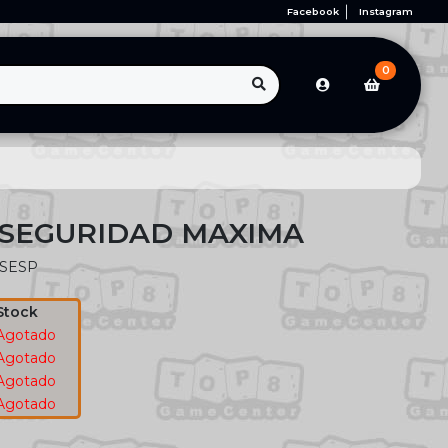
Facebook
Instagram
0
 SEGURIDAD MAXIMA
SESP
Stock
Agotado
Agotado
Agotado
Agotado