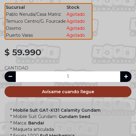
Sucursal
Stock
Pablo Neruda/Casa Matriz
Agotado
Temuco Centro/G. Fourcade
Agotado
Osorno
Agotado
Puerto Varas
Agotado
$ 59.990
CANTIDAD
Avísame cuando llegue
*
Mobile Suit GAT-X131 Calamity Gundam
* Mobile Suit Gundam:
Gundam Seed
* Marca:
Bandai
* Maqueta articulada.
* Escala 1/100
Full Mechanic's