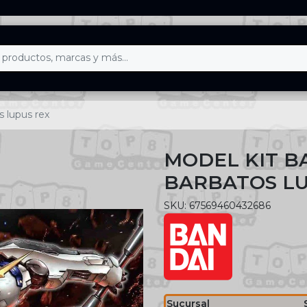
s lupus rex
MODEL KIT B
BARBATOS LU
SKU: 67569460432686
Sucursal