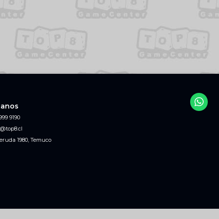
tanos
999 9190
@top8.cl
eruda 1980, Temuco