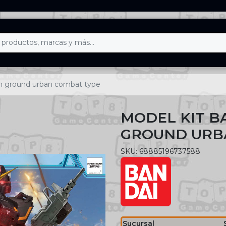
m ground urban combat type
MODEL KIT B
GROUND URB
SKU: 68885196737588
Sucursal