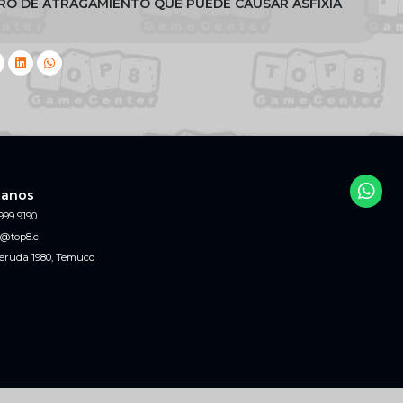
GRO DE ATRAGAMIENTO QUE PUEDE CAUSAR ASFIXIA
tanos
999 9190
@top8.cl
eruda 1980, Temuco