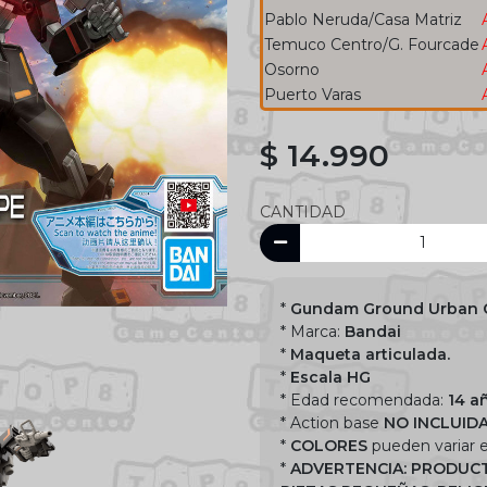
Pablo Neruda/Casa Matriz
Temuco Centro/G. Fourcade
Osorno
Puerto Varas
$ 14.990
CANTIDAD
*
Gundam Ground Urban 
* Marca:
Bandai
*
Maqueta articulada.
*
Escala HG
* Edad recomendada:
14 a
* Action base
NO INCLUID
*
COLORES
pueden variar e
*
ADVERTENCIA: PRODUCT