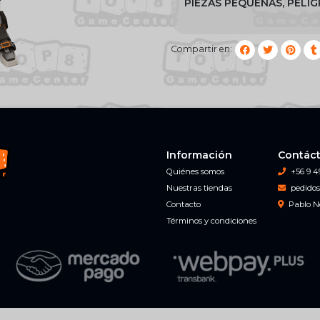
PIEZAS PEQUEÑAS, PELI
Compartir en:
Información
Contác
Quiénes somos
+56 9 4
Nuestras tiendas
pedidos
Contacto
Pablo N
Términos y condiciones