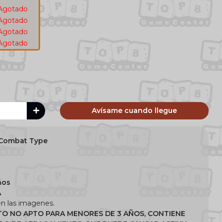
Agotado
Agotado
Agotado
Agotado
Avísame cuando llegue
Combat Type
ños
A
n las imagenes.
O NO APTO PARA MENORES DE 3 AÑOS, CONTIENE