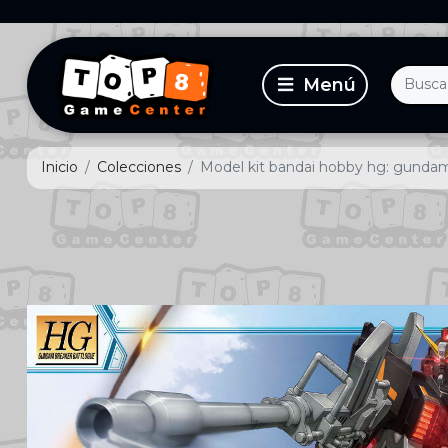
Inicio
Colecciones
Model kit bandai hobby hg: gunda