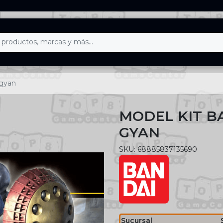
 gyan
MODEL KIT B
GYAN
SKU: 68885837135690
Sucursal