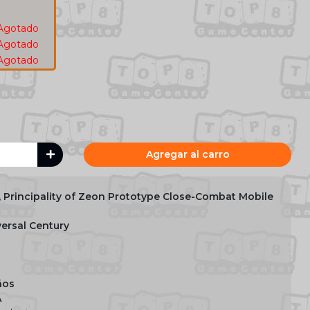
1
Agotado
Agotado
Agotado
Agregar al carro
, Principality of Zeon Prototype Close-Combat Mobile
ersal Century
ños
A