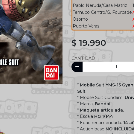
Pablo Neruda/Casa Matriz
Temuco Centro/G. Fourcade
Osorno
Puerto Varas
$ 19.990
CANTIDAD
*
Mobile Suit YMS-15 Gyan
Suit
* Mobile Suit Gundam:
Univ
* Marca:
Bandai
*
Maqueta articulada.
* Escala
HG 1/144
* Edad recomendada:
14 a
* Action base
NO INCLUID