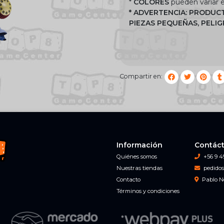
*
COLORES
pueden variar e
* ADVERTENCIA: PRODUC
PIEZAS PEQUEÑAS, PELI
Compartir en:
Información
Contác
Quiénes somos
+56 9 4
Nuestras tiendas
pedidos
Contacto
Pablo N
Términos y condiciones