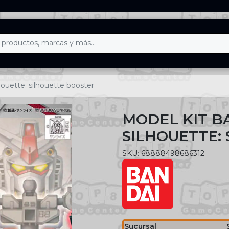
houette: silhouette booster
MODEL KIT B
SILHOUETTE:
SKU: 68888498686312
Sucursal