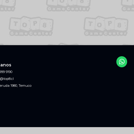
tanos
999 9190
@top8.cl
eruda 1980, Temuco