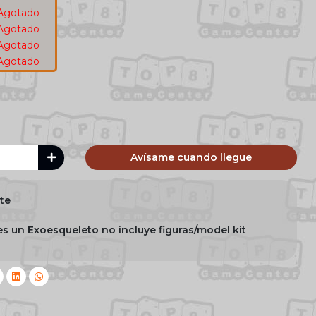
Agotado
Agotado
Agotado
Agotado
Avísame cuando llegue
tte
s un Exoesqueleto no incluye figuras/model kit