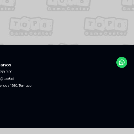
tanos
999 9190
@top8.cl
eruda 1980, Temuco