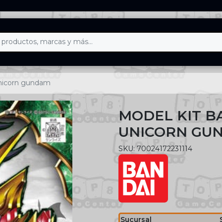
 unicorn gundam
MODEL KIT BA
UNICORN GU
SKU: 70024172231114
Sucursal