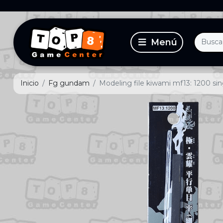
Inicio
Fg gundam
Modeling file kiwami mf13: 1200 sin