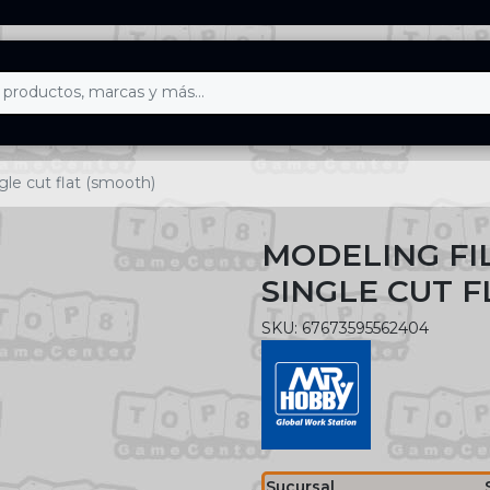
gle cut flat (smooth)
MODELING FIL
SINGLE CUT F
SKU: 67673595562404
Sucursal