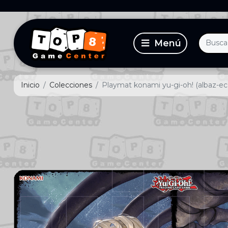
Inicio
Colecciones
Playmat konami yu-gi-oh! (albaz-eccl