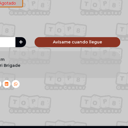
Agotado
Avísame cuando llegue
 cm
ri Brigade