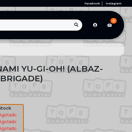
Facebook
Instagram
0
AMI YU-GI-OH! (ALBAZ-
 BRIGADE)
Stock
Agotado
Agotado
Agotado