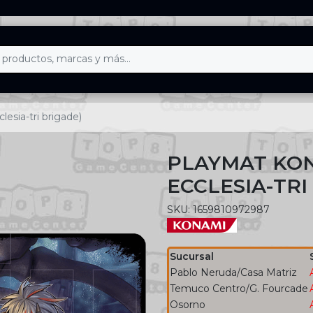
esia-tri brigade)
PLAYMAT KON
ECCLESIA-TRI
SKU: 1659810972987
Sucursal
Pablo Neruda/Casa Matriz
Temuco Centro/G. Fourcade
Osorno