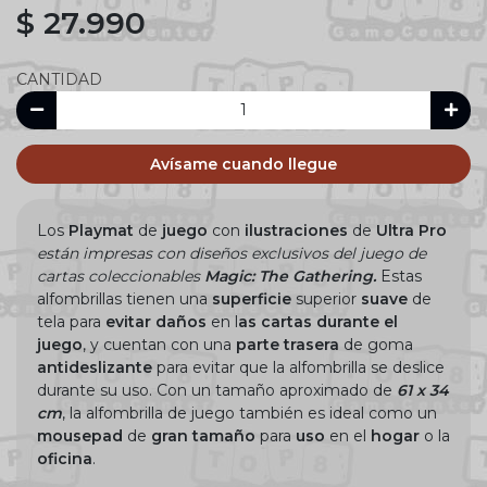
$ 27.990
CANTIDAD
Avísame cuando llegue
Los
Playmat
de
juego
con
ilustraciones
de
Ultra Pro
están
i
mpresas con diseños exclusivos del juego de
cartas
coleccionables
Magic: The Gathering.
Estas
alfombrillas tienen una
superficie
superior
suave
de
tela para
evitar daños
en l
as cartas
durante
el
juego
, y cuentan con una
parte trasera
de goma
antideslizante
para evitar que la alfombrilla se deslice
durante su uso. Con un tamaño aproximado de
61 x 34
cm
, la alfombrilla de juego también es ideal como un
mousepad
de
gran
tamaño
para
uso
en el
hogar
o la
oficina
.