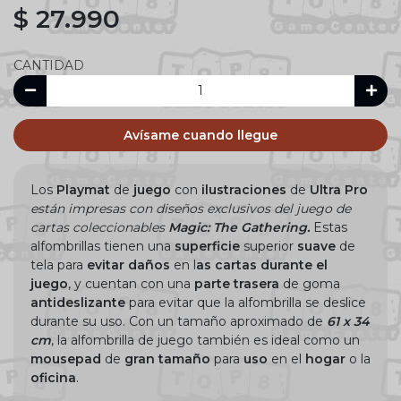
$ 27.990
CANTIDAD
Avísame cuando llegue
Los
Playmat
de
juego
con
ilustraciones
de
Ultra Pro
están
i
mpresas con diseños exclusivos del juego de
cartas
coleccionables
Magic: The Gathering.
Estas
alfombrillas tienen una
superficie
superior
suave
de
tela para
evitar daños
en l
as cartas
durante
el
juego
, y cuentan con una
parte trasera
de goma
antideslizante
para evitar que la alfombrilla se deslice
durante su uso. Con un tamaño aproximado de
61 x 34
cm
, la alfombrilla de juego también es ideal como un
mousepad
de
gran
tamaño
para
uso
en el
hogar
o la
oficina
.