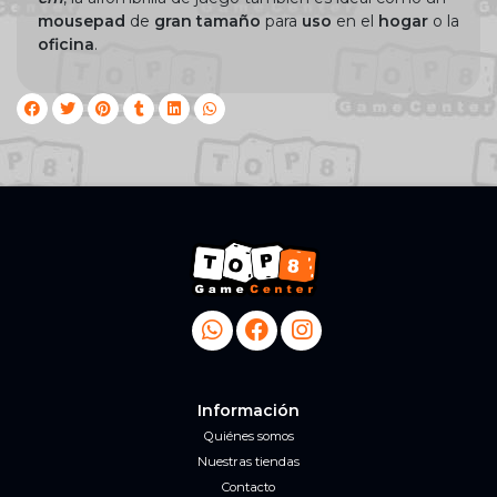
mousepad
de
gran
tamaño
para
uso
en el
hogar
o la
oficina
.
Información
Quiénes somos
Nuestras tiendas
Contacto