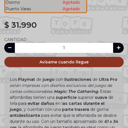
Osorno
Agotado
Puerto Varas
Agotado
$ 31.990
CANTIDAD
Avísame cuando llegue
Los
Playmat
de
juego
con
ilustraciones
de
Ultra Pro
están
i
mpresas con diseños exclusivos del juego de
cartas
coleccionables
Magic: The Gathering.
Estas
alfombrillas tienen una
superficie
superior
suave
de
tela para
evitar daños
en l
as cartas
durante
el
juego
, y cuentan con una
parte trasera
de goma
antideslizante
para evitar que la alfombrilla se deslice
durante su uso. Con un tamaño aproximado de
61 x 34
cm
, la alfombrilla de juego también es ideal como un