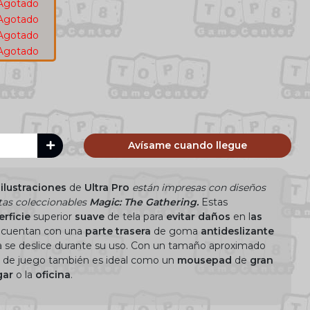
Agotado
Agotado
Agotado
Agotado
Avísame cuando llegue
n
ilustraciones
de
Ultra Pro
están
i
mpresas con diseños
rtas
coleccionables
Magic: The Gathering.
Estas
erficie
superior
suave
de tela para
evitar daños
en l
as
y cuentan con una
parte trasera
de goma
antideslizante
lla se deslice durante su uso. Con un tamaño aproximado
lla de juego también es ideal como un
mousepad
de
gran
gar
o la
oficina
.