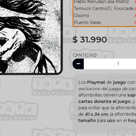
Pablo Neruda/Casa Matriz
Temuco Centro/G. Fourcade
Osorno
Puerto Varas
$ 31.990
CANTIDAD
Los
Playmat
de
juego
co
exclusivos del juego de ca
alfombrillas tienen una
sup
cartas
durante
el juego
, 
para evitar que la alfombri
de
61 x 34 cm
, la alfombri
tamaño
para
uso
en el
ho