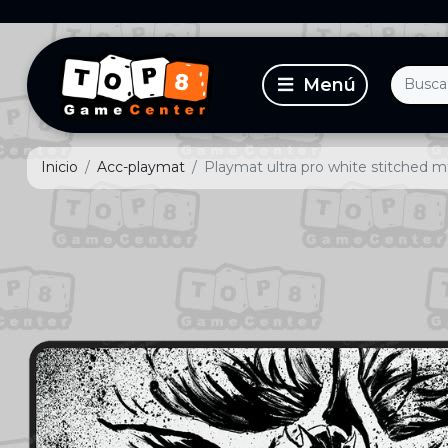
Inicio
Acc-playmat
Playmat ultra pro white stitched mt