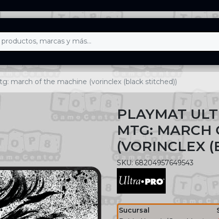
g: march of the machine (vorinclex (black stitched))
PLAYMAT ULT
MTG: MARCH 
(VORINCLEX (
SKU: 68204957649543
Sucursal