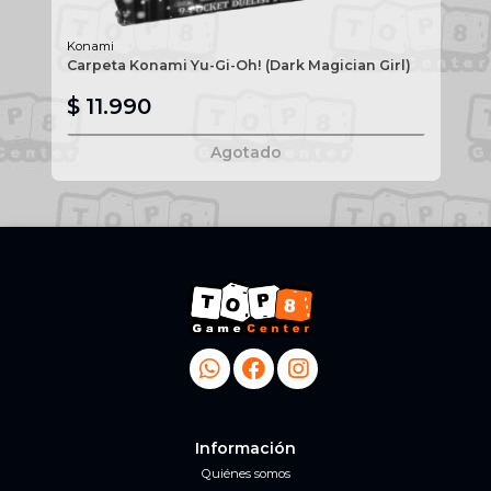
Konami
Ko
Carpeta Konami Yu-Gi-Oh! (Dark Magician Girl)
De
Br
$ 11.990
$
Agotado
Información
Quiénes somos