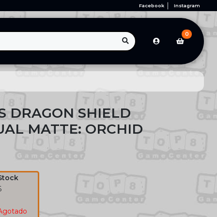
Facebook
Instagram
0
S DRAGON SHIELD
AL MATTE: ORCHID
Stock
6
1
Agotado