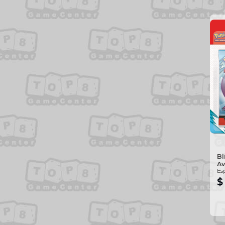
Bl
Av
Es
$