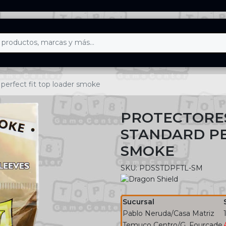
 perfect fit top loader smoke
PROTECTORE
STANDARD PE
SMOKE
SKU: PDSSTDPFTL-SM
Sucursal
Pablo Neruda/Casa Matriz
Temuco Centro/G. Fourcade