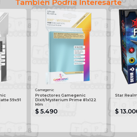
También Podría Interesarte
O
Gamegenic
nic
Protectores Gamegenic
Star Real
atte 59x91
Dixit/Mysterium Prime 81x122
Mm
$ 5.490
$ 13.00