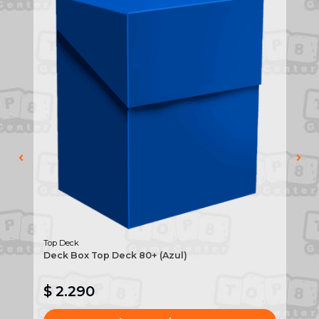
Top Deck
To
Deck Box Top Deck 80+ (Azul)
De
$ 2.290
$