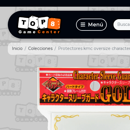
Inicio
Colecciones
Protectores kmc oversize characte