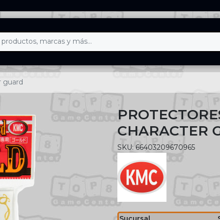
r guard
PROTECTORES
CHARACTER 
SKU: 66403209670965
Sucursal