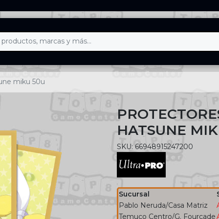
sune miku 50u
PROTECTORE
HATSUNE MIK
SKU: 66948915247200
Sucursal
Pablo Neruda/Casa Matriz
Temuco Centro/G. Fourcade