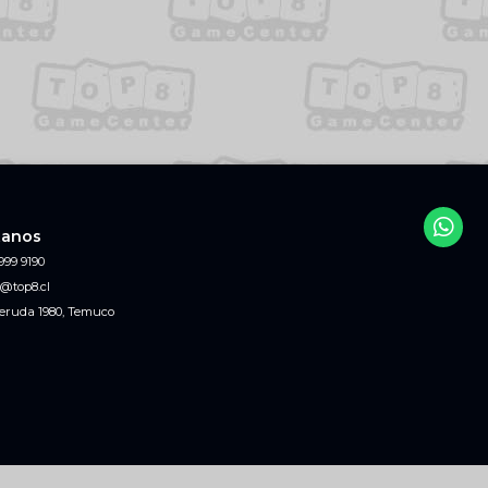
tanos
999 9190
@top8.cl
eruda 1980, Temuco