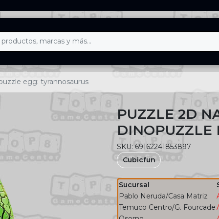
puzzle egg: tyrannosaurus
PUZZLE 2D N
DINOPUZZLE 
SKU: 69162241853897
Cubicfun
Sucursal
Pablo Neruda/Casa Matriz
Temuco Centro/G. Fourcade
Osorno