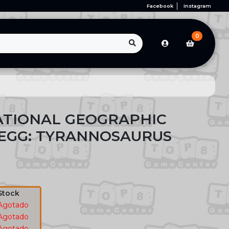
Facebook
Instagram
0
ATIONAL GEOGRAPHIC
EGG: TYRANNOSAURUS
Stock
Agotado
Agotado
Agotado