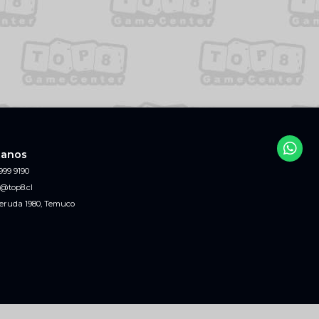
tanos
999 9190
@top8.cl
eruda 1980, Temuco