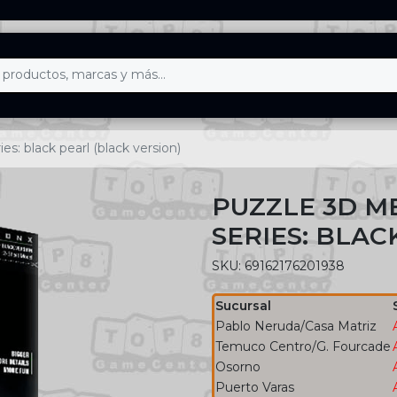
s: black pearl (black version)
PUZZLE 3D M
SERIES: BLAC
SKU: 69162176201938
Sucursal
Pablo Neruda/Casa Matriz
Temuco Centro/G. Fourcade
Osorno
Puerto Varas