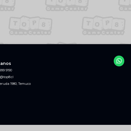
tanos
999 9190
@top8.cl
eruda 1980, Temuco