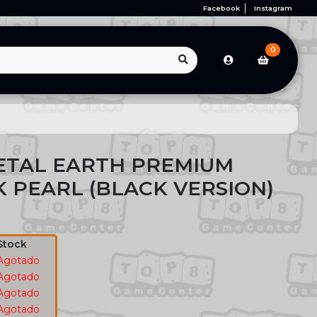
Facebook
Instagram
0
ETAL EARTH PREMIUM
K PEARL (BLACK VERSION)
Stock
Agotado
Agotado
Agotado
Agotado