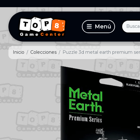
Inicio
Colecciones
Puzzle 3d metal earth premium serie